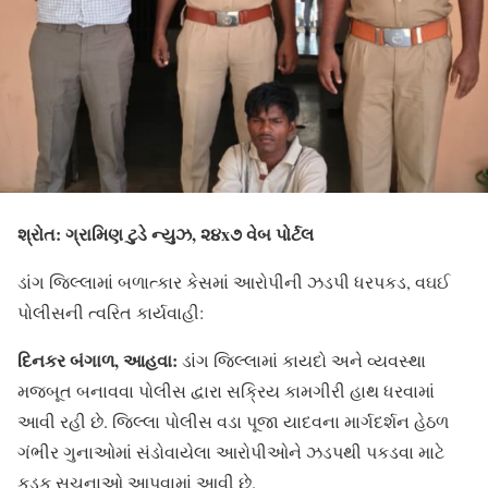
શ્રોત: ગ્રામિણ ટુડે ન્યુઝ, ૨૪x૭ વેબ પોર્ટલ
ડાંગ જિલ્લામાં બળાત્કાર કેસમાં આરોપીની ઝડપી ધરપકડ, વઘઈ
પોલીસની ત્વરિત કાર્યવાહી:
દિનકર બંગાળ, આહવા:
ડાંગ જિલ્લામાં કાયદો અને વ્યવસ્થા
મજબૂત બનાવવા પોલીસ દ્વારા સક્રિય કામગીરી હાથ ધરવામાં
આવી રહી છે. જિલ્લા પોલીસ વડા પૂજા યાદવના માર્ગદર્શન હેઠળ
ગંભીર ગુનાઓમાં સંડોવાયેલા આરોપીઓને ઝડપથી પકડવા માટે
કડક સૂચનાઓ આપવામાં આવી છે.