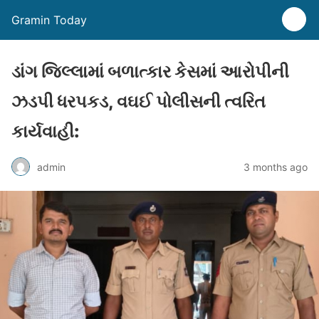
Gramin Today
ડાંગ જિલ્લામાં બળાત્કાર કેસમાં આરોપીની
ઝડપી ધરપકડ, વઘઈ પોલીસની ત્વરિત
કાર્યવાહી:
admin
3 months ago