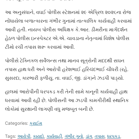
આ અનુસંધાને, વઘઈ પોલીસ સ્ટેશનમાં ૨૯ એપ્રિલ ૨૦૨૬ના રોજ
નોંધાયેલા બળાત્કારના ગંભીર ગુનામાં તાત્કાલિક કાર્યવાહી કરવામાં
આવી હતી. નાયબ પોલીસ અધિક્ષક કે.આર. ડીમરીના માર્ગદર્શન
હેઠળ પોલીસ ઇન્સ્પેક્ટર એ.એ. ચાવડાના નેતૃત્વમાં વિશેષ પોલીસ
ટીમો રચી તપાસ શરૂ કરવામાં આવી.
પોલીસે ટેક્નિકલ સર્વેલન્સ તથા માનવ સૂત્રોની મદદથી સઘન
તપાસ હાથ ધરી અને આરોપી હરેશભાઈ હરિચંદભાઈ ચૌધરી (રહે.
સુસરદા, કારભારી ફળીયુ, તા. વઘઈ, જી. ડાંગ)ને ઝડપી પાડ્યો.
હાલમાં આરોપીની ધરપકડ કરી તેની સામે કાનૂની કાર્યવાહી હાથ
ધરવામાં આવી રહી છે. પોલીસની આ ઝડપી કામગીરીથી સ્થાનિક
લોકોમાં સુરક્ષાની લાગણી વધુ મજબૂત બની છે.
Categories:
ક્રાઈમ
Tags:
આરોપી
,
કાયદો
,
કાર્યવાહી
,
ગંભીર ગુનો
,
ડાંગ
,
તપાસ
,
ધરપકડ
,