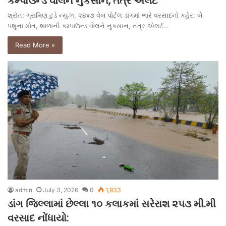
કમ્પાઉન્ડ વોલને નુકસાન, તંત્ર એલર્ટ
શ્રોત: ગ્રામિણ ટુડે ન્યુઝ, ૨૪x૭ વેબ પોર્ટલ ડાંગમાં ભારે વરસાદનો કહેર: બે
પશુના મોત, શાળાની કમ્પાઉન્ડ વોલને નુકસાન, તંત્ર એલર્ટ…
Read More »
admin
July 3, 2026
0
1,933
ડાંગ જિલ્લામાં છેલ્લા ૧૦ કલાકમાં સરેરાશ ૨૫૩ મી.મી
વરસાદ નોંધાયો: