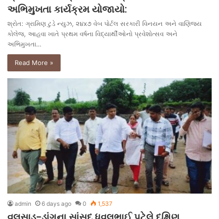
અભિમુખતા કાર્યક્રમ યોજાયો:
શ્રોત: ગ્રામિણ ટુડે ન્યુઝ, ૨૪x૭ વેબ પોર્ટલ સરકારી વિનયન અને વાણિજ્ય
કોલેજ, આહવા ખાતે પ્રથમ વર્ષના વિદ્યાર્થીઓનો પ્રવેશોત્સવ અને
અભિમુખતા…
Read More »
admin
6 days ago
0
1,537
વલસાડ-ડાંગના સાંસદ ધવલભાઈ પટેલે દક્ષિણ