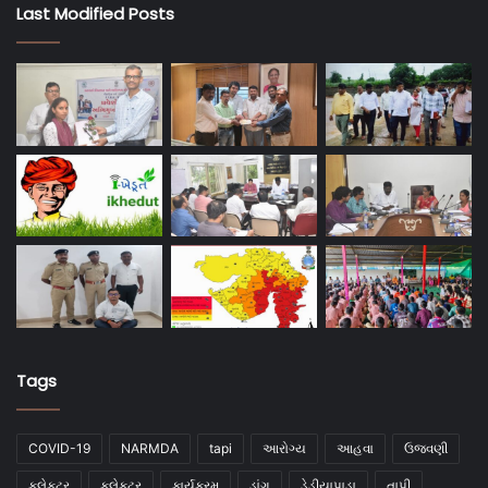
Last Modified Posts
Tags
COVID-19
NARMDA
tapi
આરોગ્ય
આહવા
ઉજવણી
કલેકટર
કલેક્ટર
કાર્યક્રમ
ડાંગ
ડેડીયાપાડા
તાપી