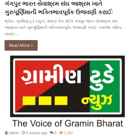
ગંગપુર ભારત સેવાશ્રમ સંઘ આશ્રમ ખાતે
ગુરુપૂર્ણિમાની ભક્તિભાવપૂર્વક ઉજવણી કરાઈ:
શ્રોત: ગ્રામિણ ટુડે ન્યુઝ, ૨૪x૭ વેબ પોર્ટલ ગંગપુર ભારત સેવાશ્રમ સંઘ
આશ્રમ ખાતે ગુરુપૂર્ણિમાની ભક્તિભાવપૂર્વક ઉજવણી કરાઈ: કમલેશ ગાંવિત,
વાંસદા:…
Read More »
admin
2 weeks ago
0
1,380