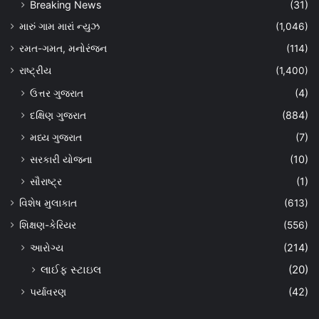
Breaking News
(31)
મારું ગામ મારાં ન્યુઝ
(1,046)
રમત-ગમત, મનોરંજન
(114)
રાષ્ટ્રીય
(1,400)
ઉત્તર ગુજરાત
(4)
દક્ષિણ ગુજરાત
(884)
મધ્ય ગુજરાત
(7)
સરકારી યોજના
(10)
સૌરાષ્ટ્ર
(1)
વિશેષ મુલાકાત
(613)
શિક્ષણ-કેરિયર
(556)
આરોગ્ય
(214)
લાઈફ સ્ટાઇલ
(20)
પર્યાવરણ
(42)