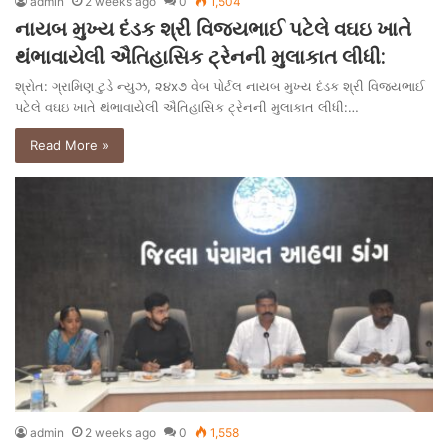
admin
2 weeks ago
0
1,504
નાયબ મુખ્ય દંડક શ્રી વિજયભાઈ પટેલે વઘઇ ખાતે
થંભાવાયેલી ઐતિહાસિક ટ્રેનની મુલાકાત લીધી:
શ્રોત: ગ્રામિણ ટુડે ન્યુઝ, ૨૪x૭ વેબ પોર્ટલ નાયબ મુખ્ય દંડક શ્રી વિજયભાઈ
પટેલે વઘઇ ખાતે થંભાવાયેલી ઐતિહાસિક ટ્રેનની મુલાકાત લીધી:…
Read More »
admin
2 weeks ago
0
1,558