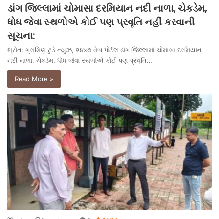
ડાંગ જિલ્લામાં ચોમાસા દરમિયાન નદી નાળા, ચેકડેમ,
ધોધ જેવા સ્થળોએ કોઈ પણ પ્રવૃતિ નહીં કરવાની
સૂચના:
શ્રોત: ગ્રામિણ ટુડે ન્યુઝ, ૨૪x૭ વેબ પોર્ટલ ડાંગ જિલ્લામાં ચોમાસા દરમિયાન
નદી નાળા, ચેકડેમ, ધોધ જેવા સ્થળોએ કોઈ પણ પ્રવૃતિ…
Read More »