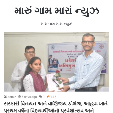
મારું ગામ મારાં ન્યુઝ
મારું ગામ મારાં ન્યુઝ
admin
5 days ago
0
1,451
સરકારી વિનયન અને વાણિજ્ય કોલેજ, આહવા ખાતે
પ્રથમ વર્ષના વિદ્યાર્થીઓનો પ્રવેશોત્સવ અને