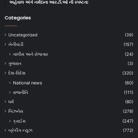
અહેવાલ અંગે નર્મદાના આર.ટી.ઓ ની સ્પષ્ટતા:
Categories
Uncategorized
(39)
ખેતીવાડી
(157)
તાલીમ અને રોજગાર
(24)
ગુજરાત
(3)
દેશ-વિદેશ
(320)
National news
(60)
રાજનીતિ
(111)
ધર્મ
(80)
બિઝનેસ
(278)
ક્રાઈમ
(247)
બ્રેકીંગ ન્યુઝ
(772)