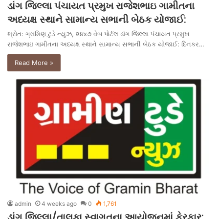
ડાંગ જિલ્લા પંચાયત પ્રમુખ રાજેશભાઇ ગામીતના
અધ્યક્ષ સ્થાને સામાન્ય સભાની બેઠક યોજાઈ:
શ્રોત: ગ્રામિણ ટુડે ન્યુઝ, ૨૪x૭ વેબ પોર્ટલ ડાંગ જિલ્લા પંચાયત પ્રમુખ
રાજેશભાઇ ગામીતના અધ્યક્ષ સ્થાને સામાન્ય સભાની બેઠક યોજાઈ: દિનકર…
Read More »
admin
4 weeks ago
0
1,761
ડાંગ જિલ્લા/તાલુકા સ્વાગતના આયોજનમાં ફેરફાર: