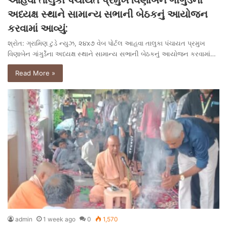
આહવા તાલુકા પંચાયત પ્રમુખ વિણાબેન ગાંગુર્ડેના
અધ્યક્ષ સ્થાને સામાન્ય સભાની બેઠકનું આયોજન
કરવામાં આવ્યું:
શ્રોત: ગ્રામિણ ટુડે ન્યુઝ, ૨૪x૭ વેબ પોર્ટલ આહવા તાલુકા પંચાયત પ્રમુખ
વિણાબેન ગાંગુર્ડેના અધ્યક્ષ સ્થાને સામાન્ય સભાની બેઠકનું આયોજન કરવામાં…
Read More »
admin
1 week ago
0
1,570