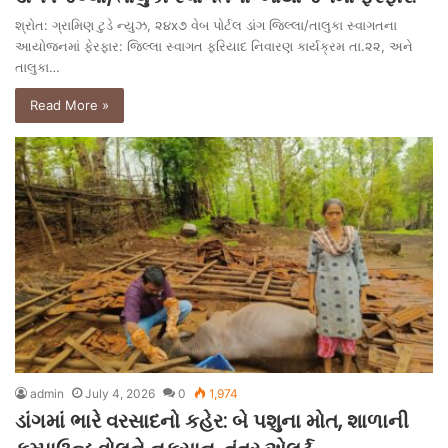
શ્રોત: ગ્રામિણ ટુડે ન્યુઝ, ૨૪x૭ વેબ પોર્ટલ ડાંગ જિલ્લા/તાલુકા સ્વાગતના
આયોજનમાં ફેરફાર: જિલ્લા સ્વાગત ફરિયાદ નિવારણ કાર્યક્રમ તા.૨૨, અને
તાલુકા…
Read More »
admin
July 4, 2026
0
1,974
ડાંગમાં ભારે વરસાદનો કહેર: બે પશુના મોત, શાળાની