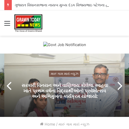
ગુજરાત વિધાનસભાના નાયબ મુખ્ય દંડક વિજયભાઇ પટેલના હસ્તે પશુ મૃત્યુ સહાય અંતર્ગત ત્રણ પશુપાલનોને ચેક અર્પણ:
Menu
મારું ગામ મારાં ન્યુઝ
સરકારી વિનયન અને વાણિજ્ય કોલેજ, આહવા
ખાતે પ્રથમ વર્ષના વિદ્યાર્થીઓનો પ્રવેશોત્સવ
અને અભિમુખતા કાર્યક્રમ યોજાયો:
Home
/
મારું ગામ મારાં ન્યુઝ