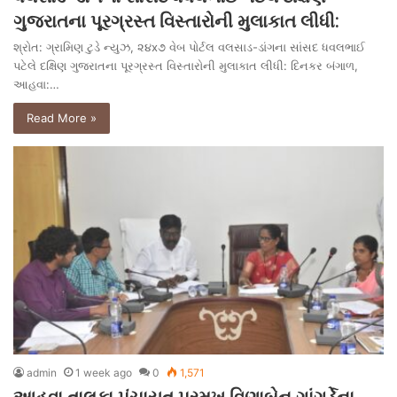
ગુજરાતના પૂરગ્રસ્ત વિસ્તારોની મુલાકાત લીધી:
શ્રોત: ગ્રામિણ ટુડે ન્યુઝ, ૨૪x૭ વેબ પોર્ટલ વલસાડ-ડાંગના સાંસદ ધવલભાઈ
પટેલે દક્ષિણ ગુજરાતના પૂરગ્રસ્ત વિસ્તારોની મુલાકાત લીધી: દિનકર બંગાળ,
આહવા:…
Read More »
admin
1 week ago
0
1,571