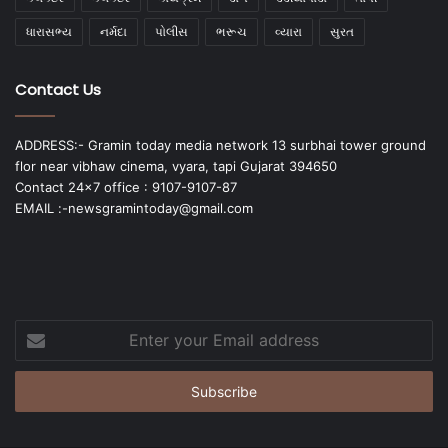
ધારાસભ્ય
નર્મદા
પોલીસ
ભરૂચ
વ્યારા
સુરત
Contact Us
ADDRESS:- Gramin today media network 13 surbhai tower ground
flor near vibhaw cinema, vyara, tapi Gujarat 394650
Contact 24x7 office : 9107-9107-87
EMAIL :-newsgramintoday@gmail.com
Enter
your
Email
address