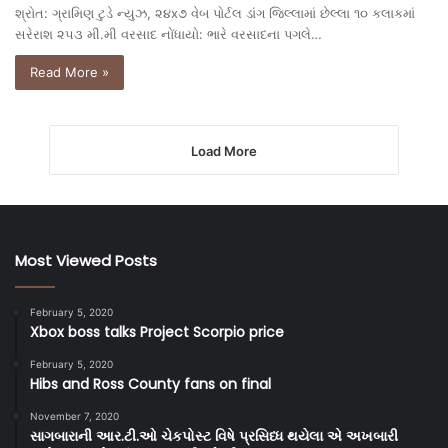
શ્રોત: ગ્રામિણ ટુડે ન્યુઝ, ૨૪x૭ વેબ પોર્ટલ ડાંગ જિલ્લામાં છેલ્લા ૧૦ કલાકમાં
સરેરાશ ૨૫૩ મી.મી વરસાદ નોંધાયો: ભારે વરસાદના પગલે…
Read More »
Load More
Most Viewed Posts
February 5, 2020
Xbox boss talks Project Scorpio price
February 5, 2020
Hibs and Ross County fans on final
November 7, 2020
સાગબારાની આર.ટી.ઓ ચેકપોસ્ટ વિષે પ્રસિધ્ધ થયેલા એ અખબારી