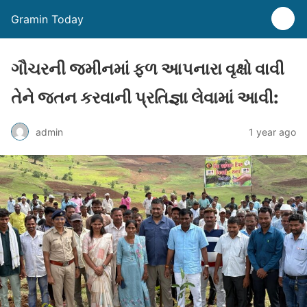
Gramin Today
ગૌચરની જમીનમાં ફળ આપનારા વૃક્ષો વાવી
તેને જતન કરવાની પ્રતિજ્ઞા લેવામાં આવી:
admin
1 year ago