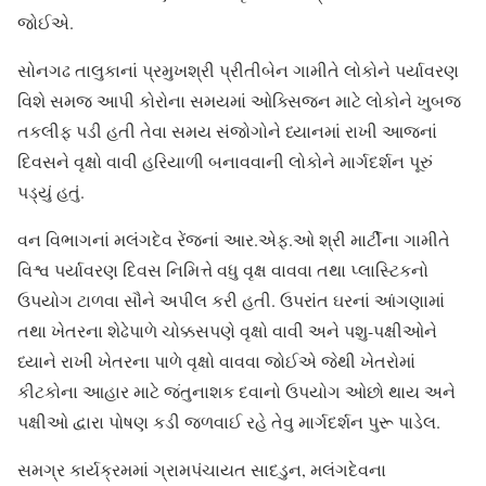
જોઈએ.
સોનગઢ તાલુકાનાં પ્રમુખશ્રી પ્રીતીબેન ગામીતે લોકોને પર્યાવરણ
વિશે સમજ આપી કોરોના સમયમાં ઓક્સિજન માટે લોકોને ખુબજ
તકલીફ પડી હતી તેવા સમય સંજોગોને ધ્યાનમાં રાખી આજનાં
દિવસને વૃક્ષો વાવી હરિયાળી બનાવવાની લોકોને માર્ગદર્શન પૂરું
પડ્યું હતું.
વન વિભાગનાં મલંગદેવ રેંજનાં આર.એફ.ઓ શ્રી માર્ટીના ગામીતે
વિશ્વ પર્યાવરણ દિવસ નિમિત્તે વધુ વૃક્ષ વાવવા તથા પ્લાસ્ટિકનો
ઉપયોગ ટાળવા સૌને અપીલ કરી હતી. ઉપરાંત ઘરનાં આંગણામાં
તથા ખેતરના શેઢેપાળે ચોક્કસપણે વૃક્ષો વાવી અને પશુ-પક્ષીઓને
ધ્યાને રાખી ખેતરના પાળે વૃક્ષો વાવવા જોઈએ જેથી ખેતરોમાં
કીટકોના આહાર માટે જંતુનાશક દવાનો ઉપયોગ ઓછો થાય અને
પક્ષીઓ દ્વારા પોષણ કડી જળવાઈ રહે તેવુ માર્ગદર્શન પુરૂ પાડેલ.
સમગ્ર કાર્યક્રમમાં ગ્રામપંચાયત સાદડુન, મલંગદેવના