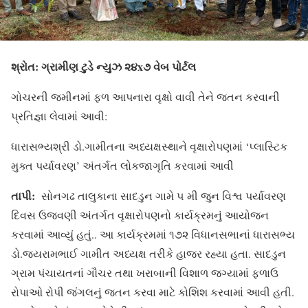
શ્રોત: ગ્રામીણ ટુડે ન્યુઝ ૨૪x૭ વેબ પોર્ટલ
ગોચરની જમીનમાં ફળ આપનારા વૃક્ષો વાવી તેને જતન કરવાની
પ્રતિજ્ઞા લેવામાં આવી:
ધારાસભ્યશ્રી ડો.ગામીતના અધ્યક્ષસ્થાને વૃક્ષારોપણમાં ‘પ્લાસ્ટિક
મુક્ત પર્યાવરણ’ અંતર્ગત લોકજાગૃતિ કરવામાં આવી
તાપી:
સોનગઢ તાલુકાના સાદડુન ગામે ૫ મી જુન વિશ્વ પર્યાવરણ
દિવસ ઉજવણી અંતર્ગત વૃક્ષારોપણનો કાર્યક્રમનું આયોજન
કરવામાં આવ્યું હતું.. આ કાર્યક્રમમાં ૧૭૨ વિધાનસભાનાં ધારાસભ્ય
ડો.જયરામભાઈ ગામીત અધ્યક્ષ તરીકે હાજર રહ્યા હતા. સાદડુન
ગ્રામ પંચાયતનાં ગૌચર તથા ખરાબાની વિશાળ જગ્યામાં ફળાઉ
રોપાઓ રોપી જંગલનું જતન કરવા માટે કોશિશ કરવામાં આવી હતી.