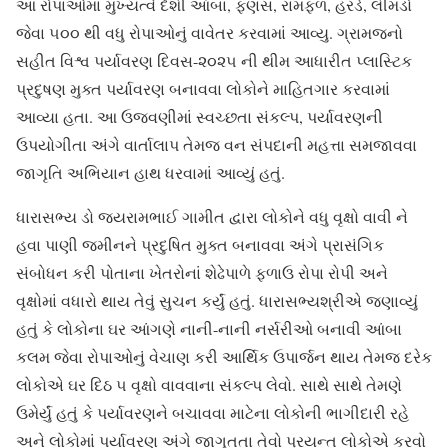
આ રોપાઓમાં મુખ્યત્વે દેશી આંબા, ફણસ, રામફળ, હરડે, લીમડો
જેવા ૫૦૦ થી વધુ રોપાઓનું વાવેતર કરવામાં આવ્યુ. ગ્રામજનો
સહીત વિશ્વ પર્યાવરણ દિવસ-૨૦૨૫ ની થીમ આધારીત પ્લાસ્ટિક
પ્રદુષણ મુક્ત પર્યાવરણ બનાવવા લોકોને માહિતગાર કરવામાં
આવ્યા હતા. આ ઉજવણીમાં સ્વચ્છતા સંકલ્પ, પર્યાવરણની
ઉપયોગીતા અંગે વાર્તાલાપ તેમજ વન સંપદાની મહત્તા સમજાવવા
જાગૃતિ અભિયાન હાથ ધરવામાં આવ્યું હતું.
ધારાસભ્ય ડો જયરામભાઈ ગામીત દ્વારા લોકોને વધુ વૃક્ષો વાવી ને
હવા પાણી જમીનને પ્રદુષિત મુક્ત બનાવવા અંગે પ્રાસંગિક
સંબોધન કરી પોતાના ખેતરોનાં શેઢેપાળે ફળાઉ રોપા રોપી અને
વૃક્ષોમાં વધારો થાય તેવું સુચન કર્યું હતું. ધારાસભ્યશ્રીએ જણાવ્યું
હતું કે લોકોના ઘર આંગણે નાની-નાની નર્સરીઓ બનાવી આંબા
કલમ જેવા રોપાઓનું વેચાણ કરી આર્થિક ઉપાર્જન થાય તેમજ દરેક
લોકોએ ઘર દિઠ ૫ વૃક્ષો વાવવાના સંકલ્પ લેવો. સાથે સાથે તેમણે
ઉમેર્યું હતું કે પર્યાવરણને બચાવવા માટેના લોકોની ભાગીદારી રહે
અને લોકોમાં પર્યાવરણ અંગે જાગૃતતા તેવો પ્રયન્ત લોકોએ કરવો