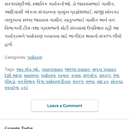
સરપંચશ્રીઓ, સ્થાનિક કાર્યકર્તાઓ, ડો.જયરામભાઈ ગામીત,
આદિવાસી એકતા સંગઠનના પ્રમુખ પ્રજ્ઞેશભાઈ, માજી સોનગઢ
તાલુકાના સભ્ય જયરામ ગામીત, યાકુબભાઈ ગામીત અને વન
વિભાગની ટીમ તથા ગ્રામજનો મોટી સંખ્યામાં ઉપસ્થિત રહી આ
કાર્યક્રમને પર્યાવરણ બચાવવા માટે ભાગીદાર થવાનો સંકલ્પ લીધો
હતો.
Categories:
પર્યાવરણ
Tags:
આર.એફ.ઓ.
,
ગ્રામપંચાયત
,
જીલ્લા પંચાયત
,
તાલુકા પંચાયત
,
દેશી આંબા
,
ધારાસભ્ય
,
પર્યાવરણ
,
પ્રમુખ
,
ફણસ
,
મલંગદેવ
,
રામફળ
,
રેંજ
,
લીમડો
,
વન વિભાગ
,
વિશ્વ પર્યાવરણ દિવસ
,
સંકલ્પ
,
સભ્ય
,
સાદડુન
,
સોનગઢ
,
સ્વચ્છતા
,
હરડે
Leave a Comment
Gramin Today